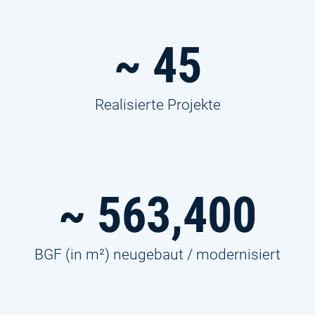
~
45
Realisierte Projekte
~
563,400
BGF (in m²) neugebaut / modernisiert