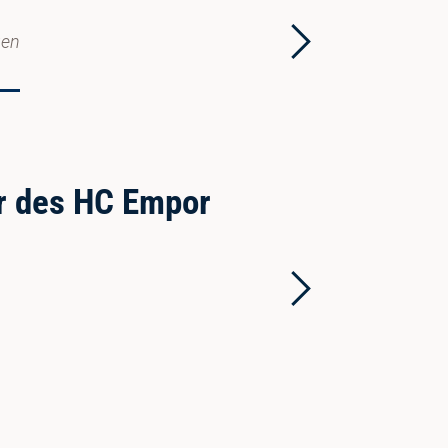
gen
r des HC Empor