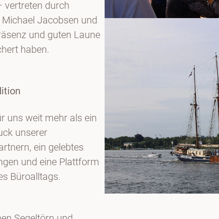
 vertreten durch
h Michael Jacobsen und
 Präsenz und guten Laune
chert haben.
ition
ür uns weit mehr als ein
uck unserer
tnern, ein gelebtes
ungen und eine Plattform
es Büroalltags.
nen Segeltörn und