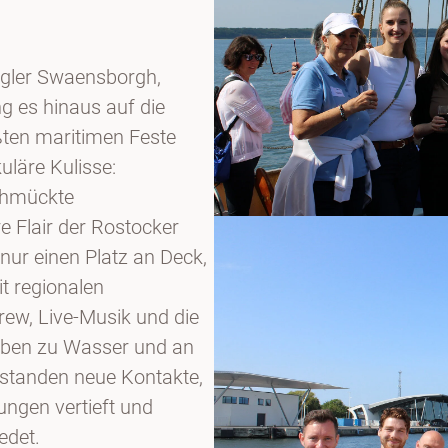
egler Swaensborgh,
g es hinaus auf die
ößten maritimen Feste
uläre Kulisse:
schmückte
Flair der Rostocker
nur einen Platz an Deck,
t regionalen
crew, Live-Musik und die
eiben zu Wasser und an
standen neue Kontakte,
ngen vertieft und
edet.