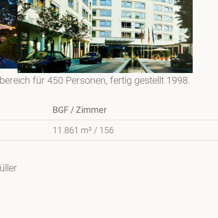
eich für 450 Personen, fertig gestellt 1998.
BGF / Zimmer
11.861 m² / 156
üller