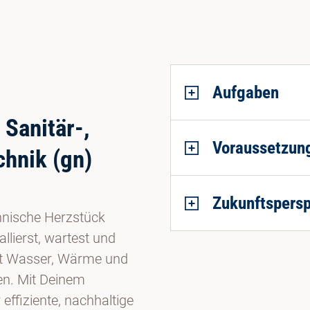
Aufgaben
Sanitär-,
Voraussetzun
hnik (gn)
Zukunftspersp
chnische Herzstück
lierst, wartest und
it Wasser, Wärme und
en. Mit Deinem
ffiziente, nachhaltige