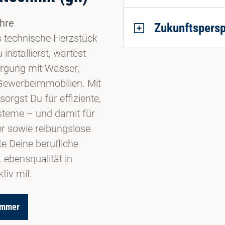
ahre
Zukunftspersp
s technische Herzstück
nstallierst, wartest
orgung mit Wasser,
Gewerbeimmobilien. Mit
rgst Du für effiziente,
steme – und damit für
er sowie reibungslose
e Deine berufliche
Lebensqualität in
tiv mit.
ammer