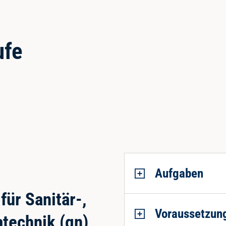
ufe
Aufgaben
ür Sanitär-,
Voraussetzun
technik (gn)